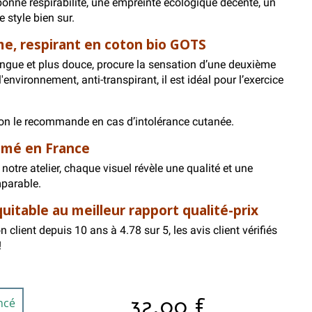
 bonne respirabilité, une empreinte écologique décente, un
e style bien sur.
e, respirant en coton bio GOTS
longue et plus douce, procure la sensation d’une deuxième
'environnement, anti-transpirant, il est idéal pour l’exercice
, on le recommande en cas d’intolérance cutanée.
rimé en France
notre atelier, chaque visuel révèle une qualité et une
mparable.
itable au meilleur rapport qualité-prix
 client depuis 10 ans à 4.78 sur 5, les avis client vérifiés
!
32,00 €
ncé