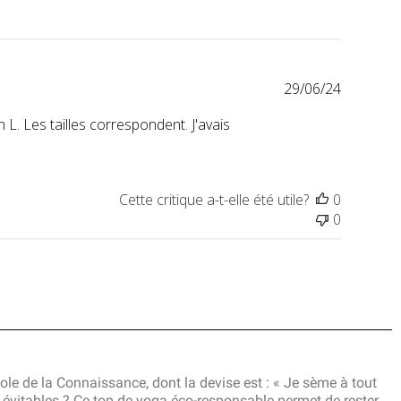
Date
29/06/24
de
. Les tailles correspondent. J'avais
publicat
Cette critique a-t-elle été utile?
0
0
le de la Connaissance, dont la devise est : « Je sème à tout
s évitables ? Ce top de yoga éco-responsable permet de rester