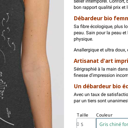
seller intemporel. Confort,
bon rapport qualité prix et l
Débardeur bio femm
Sa fibre écologique, plus 
peau. Sain pour la peau et l
physique.
Anallergique et ultra doux
Artisanat d'art imp
Sérigraphié à la main dans 
finesse d’impression inco
Un débardeur bio équ
Avec un taux de satisfaction
par un tiers sont unanimes
Taille
Couleur
Gris chiné fo