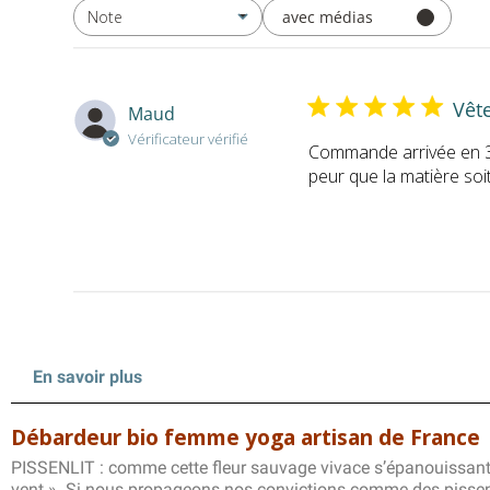
avec médias
Note
Toutes les évaluations
Vêt
Maud
Vérificateur vérifié
Commande arrivée en 3 j
peur que la matière soit
En savoir plus
Débardeur bio femme yoga artisan de France
PISSENLIT : comme cette fleur sauvage vivace s’épanouissant, é
vent ». Si nous propageons nos convictions comme des pissenlit