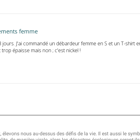
ements femme
ours. J'ai commandé un débardeur femme en S et un T-shirt en L
 trop épaisse mais non ; c'est nickel !
levons nous au-dessus des défis de la vie. Il est aussi le symbo
s, de manière virale, alors les désastres écologiques seront-il