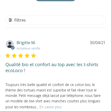
Filtres
Da
Brigitte M.
30/04/21
de
Acheteur vérifié
pub
Qualité bio et confort au top avec les t-shirts
ecoLoco !
Toujours très belle qualité et confort de ce coton bio, le
thème des tortues maori est superbe et fait rêver tout le
monde. Petit message déjà laissé par téléphone, nous faire
un modèle de tee-shirt avec manches courtes plus longues
pour les nombreus...
En savoir plus