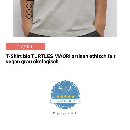
17,50 €
T-Shirt bio TURTLES MAORI artisan ethisch fair
vegan grau ökologisch
522
4.8
star
AVIS CERTIFIÉS
rating
Proposé par YOTPO