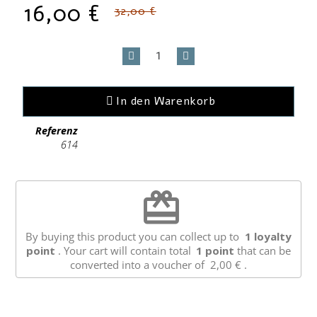
16,00 €
32,00 €
In den Warenkorb
Referenz
614
redeem
By buying this product you can collect up to
1
loyalty
point
. Your cart will contain total
1
point
that can be
converted into a voucher of
2,00 €
.