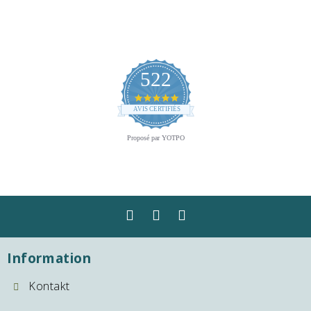
522
4.8
star
AVIS CERTIFIÉS
rating
Proposé par YOTPO
Information
Kontakt