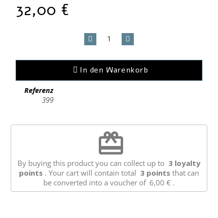
32,00 €
In den Warenkorb
Referenz
399
redeem
By buying this product you can collect up to
3
loyalty
points
. Your cart will contain total
3
points
that can
be converted into a voucher of
6,00 €
.