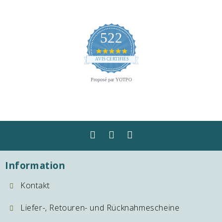
522
4.8
star
AVIS CERTIFIÉS
rating
Proposé par YOTPO
Information
Kontakt
Liefer-, Retouren- und Rücknahmescheine